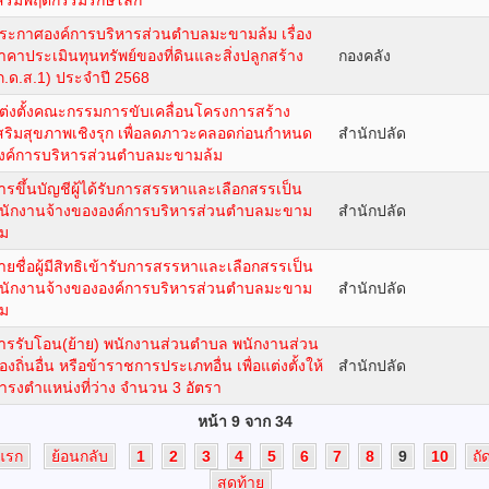
สริมพฤติกรรมรักษ์โลก
ระกาศองค์การบริหารส่วนตำบลมะขามล้ม เรื่อง
าคาประเมินทุนทรัพย์ของที่ดินและสิ่งปลูกสร้าง
กองคลัง
ภ.ด.ส.1) ประจำปี 2568
ต่งตั้งคณะกรรมการขับเคลื่อนโครงการสร้าง
สริมสุขภาพเชิงรุก เพื่อลดภาวะคลอดก่อนกำหนด
สำนักปลัด
งค์การบริหารส่วนตำบลมะขามล้ม
ารขึ้นบัญชีผู้ได้รับการสรรหาและเลือกสรรเป็น
นักงานจ้างขององค์การบริหารส่วนตำบลมะขาม
สำนักปลัด
้ม
ายชื่อผู้มีสิทธิเข้ารับการสรรหาและเลือกสรรเป็น
นักงานจ้างขององค์การบริหารส่วนตำบลมะขาม
สำนักปลัด
้ม
ารรับโอน(ย้าย) พนักงานส่วนตำบล พนักงานส่วน
้องถิ่นอื่น หรือข้าราชการประเภทอื่น เพื่อแต่งตั้งให้
สำนักปลัด
ำรงตำแหน่งที่ว่าง จำนวน 3 อัตรา
หน้า 9 จาก 34
มแรก
ย้อนกลับ
1
2
3
4
5
6
7
8
9
10
ถั
สุดท้าย