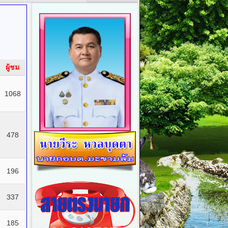
ผู้ชม
1068
478
196
337
185