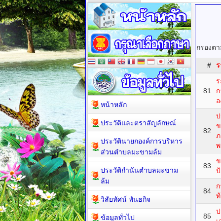
กรองตาม
#
ร
ร
81
ก
อ
หน้าหลัก
ป
ประวัติและตราสัญลักษณ์
ข
82
ภ
ประวัตินายกองค์การบริหาร
พ
ส่วนตำบลมะขามล้ม
ข
83
ประวัติกำนันตำบลมะขาม
ป
ล้ม
ก
84
ท
วิสัยทัศน์ พันธกิจ
ป
85
ข้อมูลทั่วไป