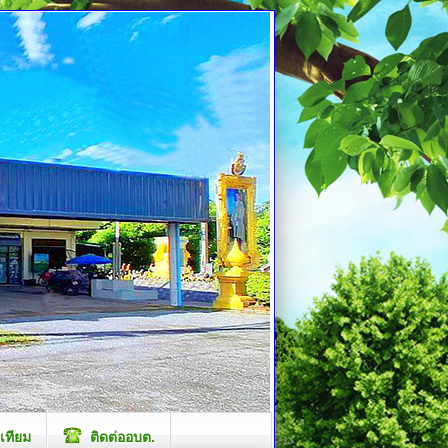
เทียม
ติดต่ออบต.