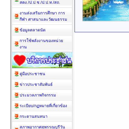
สตง./ป.ป.ช./ป.ป.ท./สถ.
งานส่งเสริมการศึกษา การ
กีฬา ศาสนาและวัฒนธรรม
ข้อมูลตลาดนัด
การใช้พลังงานของหน่วย
งาน
คู่มือประชาชน
ข่าวประชาสัมพันธ์
ประมวลภาพกิจกรรม
ระเบียบ/กฏหมายที่เกี่ยวข้อง
กระดานสนทนา
สภาพอากาศสุพรรณบุรีวัน