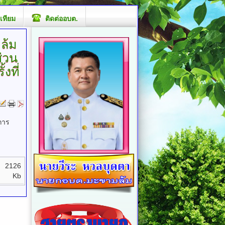
เทียม
ติดต่ออบต.
ล้ม
่วน
งที่
การ
2126
Kb