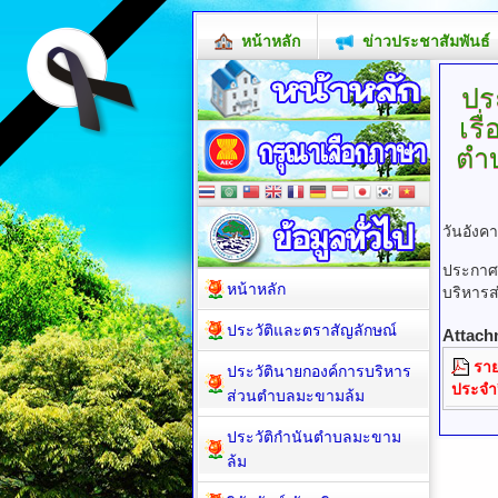
หน้าหลัก
ข่าวประชาสัมพันธ์
ปร
เร
ตำบ
วันอังค
ประกาศ
หน้าหลัก
บริหารส
ประวัติและตราสัญลักษณ์
Attach
ราย
ประวัตินายกองค์การบริหาร
ประจำป
ส่วนตำบลมะขามล้ม
ประวัติกำนันตำบลมะขาม
ล้ม