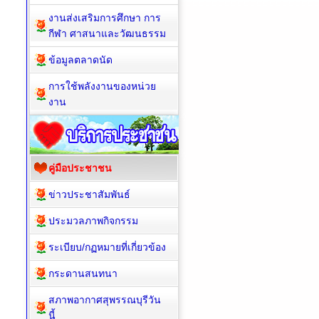
สตง./ป.ป.ช./ป.ป.ท./สถ.
งานส่งเสริมการศึกษา การ
กีฬา ศาสนาและวัฒนธรรม
ข้อมูลตลาดนัด
การใช้พลังงานของหน่วย
งาน
คู่มือประชาชน
ข่าวประชาสัมพันธ์
ประมวลภาพกิจกรรม
ระเบียบ/กฏหมายที่เกี่ยวข้อง
กระดานสนทนา
สภาพอากาศสุพรรณบุรีวัน