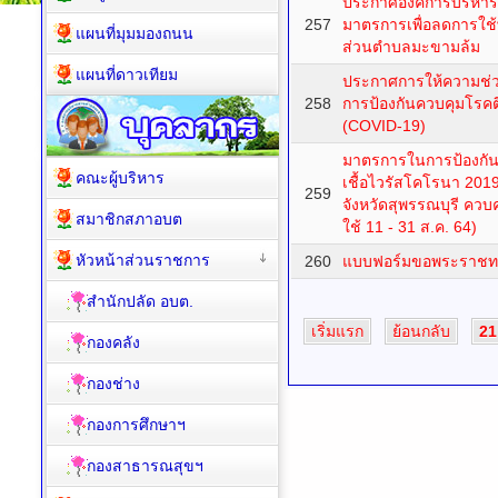
ประกาศองค์การบริหาร
257
มาตรการเพื่อลดการใช
แผนที่มุมมองถนน
ส่วนตำบลมะขามล้ม
แผนที่ดาวเทียม
ประกาศการให้ความช่
258
การป้องกันควบคุมโรคต
(COVID-19)
มาตรการในการป้องกั
คณะผู้บริหาร
เชื้อไวรัสโคโรนา 2019
259
จังหวัดสุพรรณบุรี ควบค
สมาชิกสภาอบต
ใช้ 11 - 31 ส.ค. 64)
หัวหน้าส่วนราชการ
260
แบบฟอร์มขอพระราชท
สำนักปลัด อบต.
เริ่มแรก
ย้อนกลับ
21
กองคลัง
กองช่าง
กองการศึกษาฯ
กองสาธารณสุขฯ