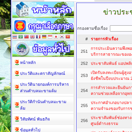
ข่าวประช
กรองตามชื่อเรื่อง
#
รายการหัวเรื่อง
การประเมินความพึงพ
251
บริการสาธารณะขององค
หน้าหลัก
252
ประชาสัมพันธ์ แอปพลิเ
เปิดรับลงทะเบียนผู้สูงอา
ประวัติและตราสัญลักษณ์
253
ยังชีพในปีงบประมาณ 
ประวัตินายกองค์การบริหาร
การสำรวจและยืนยันการ
254
ส่วนตำบลมะขามล้ม
ความช่วยเหลือจากอุทก
ประวัติกำนันตำบลมะขาม
ประกาศอำเภอบางปลาม้า
255
ล้ม
ความจำนงของรับการช่
ประชาสัมพันธ์ช่องทางก
วิสัยทัศน์ พันธกิจ
256
ศูนย์ดำรงธรรม
ข้อมูลทั่วไป