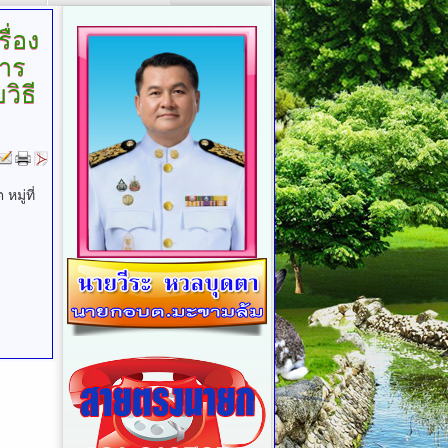
รื่อง
าร
วิธี
ู่ที่