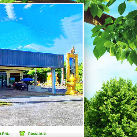
เทียม
ติดต่ออบต.