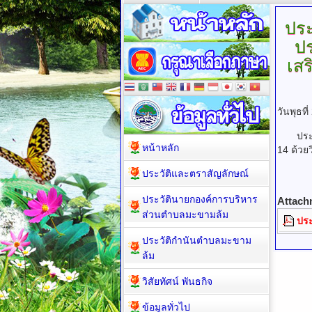
ปร
ป
เสร
วันพุธท
ประกวดร
หน้าหลัก
14 ด้วย
ประวัติและตราสัญลักษณ์
ประวัตินายกองค์การบริหาร
Attach
ส่วนตำบลมะขามล้ม
ประ
ประวัติกำนันตำบลมะขาม
ล้ม
วิสัยทัศน์ พันธกิจ
ข้อมูลทั่วไป