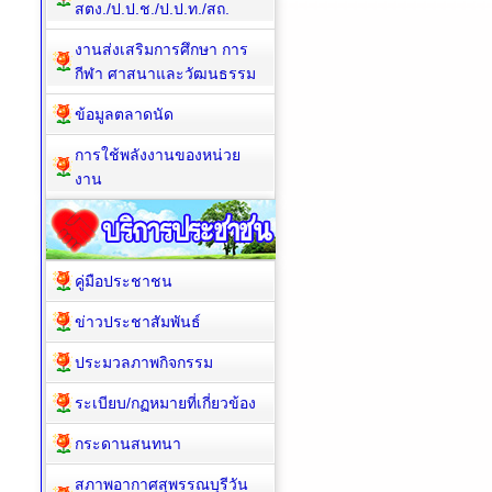
สตง./ป.ป.ช./ป.ป.ท./สถ.
งานส่งเสริมการศึกษา การ
กีฬา ศาสนาและวัฒนธรรม
ข้อมูลตลาดนัด
การใช้พลังงานของหน่วย
งาน
คู่มือประชาชน
ข่าวประชาสัมพันธ์
ประมวลภาพกิจกรรม
ระเบียบ/กฏหมายที่เกี่ยวข้อง
กระดานสนทนา
สภาพอากาศสุพรรณบุรีวัน